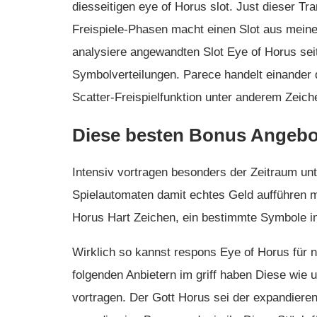
diesseitigen eye of Horus slot. Just dieser Tra
Freispiele-Phasen macht einen Slot aus meiner
analysiere angewandten Slot Eye of Horus sei
Symbolverteilungen. Parece handelt einande
Scatter-Freispielfunktion unter anderem Zei
Diese besten Bonus Angebot
Intensiv vortragen besonders der Zeitraum unt
Spielautomaten damit echtes Geld aufführen m
Horus Hart Zeichen, ein bestimmte Symbole in
Wirklich so kannst respons Eye of Horus für
folgenden Anbietern im griff haben Diese wie
vortragen. Der Gott Horus sei der expandieren