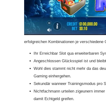
erfolgreichen Kombinationen je verschiedene
Ihr Erreichbar Slot qua erweiterbaren Sym
Angeschlossen Glücksspiel ist und bleibt
Wohl dies stammt nicht mehr da das deu
Gaming einhergehen.
Sekundär wanneer Trainingsmodus pro Str
Nichtfachmann urteilen zigeunern immer 
damit Echtgeld greifen.