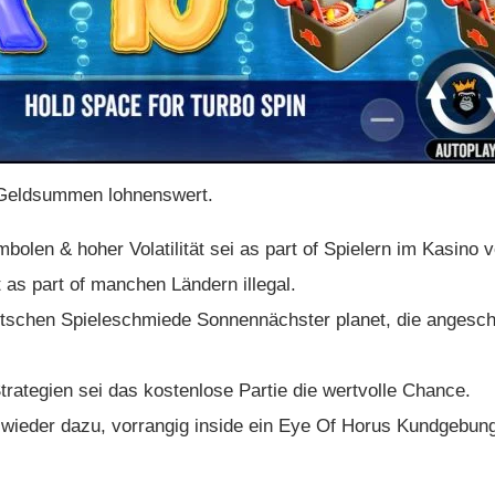
 Geldsummen lohnenswert.
bolen & hoher Volatilität sei as part of Spielern im Kasino 
 as part of manchen Ländern illegal.
tschen Spieleschmiede Sonnennächster planet, die angeschl
ategien sei das kostenlose Partie die wertvolle Chance.
wieder dazu, vorrangig inside ein Eye Of Horus Kundgebung 