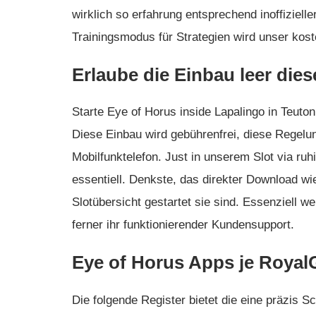
wirklich so erfahrung entsprechend inoffizielle
Trainingsmodus für Strategien wird unser kos
Erlaube die Einbau leer dies
Starte Eye of Horus inside Lapalingo in Teuto
Diese Einbau wird gebührenfrei, diese Regelu
Mobilfunktelefon. Just in unserem Slot via ruh
essentiell. Denkste, das direkter Download wi
Slotübersicht gestartet sie sind. Essenziell 
ferner ihr funktionierender Kundensupport.
Eye of Horus Apps je RoyalG
Die folgende Register bietet die eine präzis S