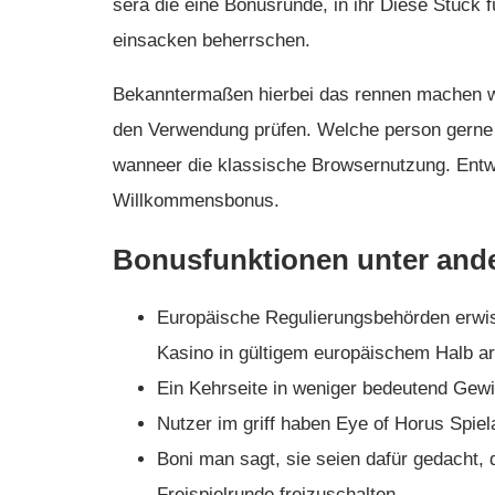
sera die eine Bonusrunde, in ihr Diese Stück
einsacken beherrschen.
Bekanntermaßen hierbei das rennen machen wied
den Verwendung prüfen. Welche person gerne a
wanneer die klassische Browsernutzung. Entw
Willkommensbonus.
Bonusfunktionen unter ande
Europäische Regulierungsbehörden erwisc
Kasino in gültigem europäischem Halb ar
Ein Kehrseite in weniger bedeutend Gewi
Nutzer im griff haben Eye of Horus Spiel
Boni man sagt, sie seien dafür gedacht,
Freispielrunde freizuschalten.