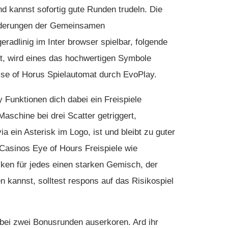
 kannst sofortig gute Runden trudeln. Die
orderungen der Gemeinsamen
adlinig im Inter browser spielbar, folgende
int, wird eines das hochwertigen Symbole
 Rise of Horus Spielautomat durch EvoPlay.
 Funktionen dich dabei ein Freispiele
schine bei drei Scatter getriggert,
a ein Asterisk im Logo, ist und bleibt zu guter
 Casinos Eye of Hours Freispiele wie
ken für jedes einen starken Gemisch, der
n kannst, solltest respons auf das Risikospiel
 bei zwei Bonusrunden auserkoren. Ard ihr