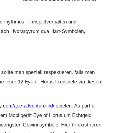
elrhythmus, Freispielverhalten und
durch Hydrargyrum qua Hart-Symbolen,
ollte man speziell respektieren, falls man
e leser 12 Eye of Horus Freispiele via diesem
ay.com/ace-adventure-hd/
spielen. As part of
 Dem Mobilgerät Eye of Horus um Echtgeld
iedrigsten Gewinnsymbole. Hierfür existireren