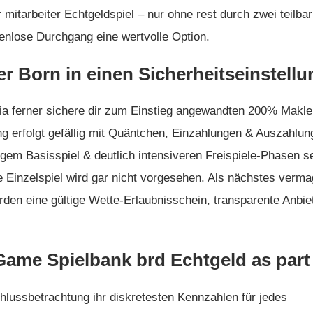
r mitarbeiter Echtgeldspiel – nur ohne rest durch zwei teilba
tenlose Durchgang eine wertvolle Option.
er Born in einen Sicherheitseinstell
nia ferner sichere dir zum Einstieg angewandten 200% Makle
ng erfolgt gefällig mit Quäntchen, Einzahlungen & Auszahl
igem Basisspiel & deutlich intensiveren Freispiele-Phasen s
e Einzelspiel wird gar nicht vorgesehen. Als nächstes verma
werden eine gültige Wette-Erlaubnisschein, transparente Anbi
ame Spielbank brd Echtgeld as part
chlussbetrachtung ihr diskretesten Kennzahlen für jedes