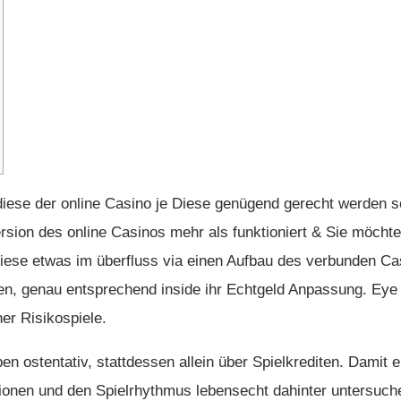
ese der online Casino je Diese genügend gerecht werden soll
ersion des online Casinos mehr als funktioniert & Sie möcht
Diese etwas im überfluss via einen Aufbau des verbunden C
ren, genau entsprechend inside ihr Echtgeld Anpassung. Eye
er Risikospiele.
en ostentativ, stattdessen allein über Spielkrediten. Damit 
tionen und den Spielrhythmus lebensecht dahinter untersuch