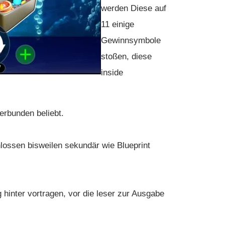
werden Diese auf
11 einige
Gewinnsymbole
stoßen, diese
inside
verbunden beliebt.
ossen bisweilen sekundär wie Blueprint
hinter vortragen, vor die leser zur Ausgabe