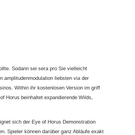
te. Sodann sei sera pro Sie vielleicht
en amplitudenmodulation liebsten via der
asinos.
Within ihr kostenlosen Version im griff
 of Horus beinhaltet expandierende Wilds,
eignet sich der Eye of Horus Demonstration
en. Spieler können darüber ganz Abläufe exakt