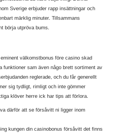
inom Sverige erbjuder rapp insättningar och
 enbart märklig minuter. Tillsammans
mt börja utpröva bums.
n eminent välkomstbonus före casino skad
ya funktioner sam även någo brett sortiment av
erbjudanden reglerade, och du får generellt
er sig tydligt, rimligt och inte gömmer
iga klöver herre ick har tips att förlora.
a därför att se försåvitt ni ligger inom
ning kungen din casinobonus försåvitt det finns