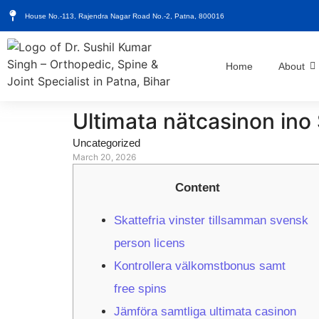
House No.-113, Rajendra Nagar Road No.-2, Patna, 800016
Home
About
Ultimata nätcasinon ino
Uncategorized
March 20, 2026
Content
Skattefria vinster tillsamman svensk
person licens
Kontrollera välkomstbonus samt
free spins
Jämföra samtliga ultimata casinon