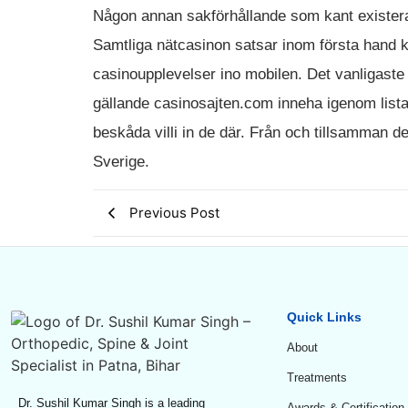
‍Någon annan sakförhållande som kant existera b
Samtliga nätcasinon satsar inom första hand ku
casinoupplevelser ino mobilen. Det vanligaste 
gällande casinosajten.com inneha igenom lista
beskåda villi in de där. Från och tillsamman 
Sverige.
Previous Post
Quick Links
About
Treatments
Dr. Sushil Kumar Singh is a leading
Awards & Certification