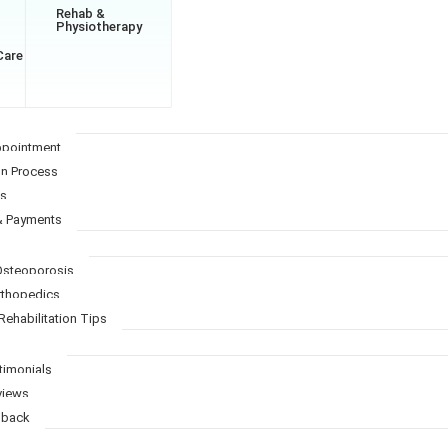
Rehab &
Physiotherapy
Care
ppointment
on Process
Qs
& Payments
 Osteoporosis
Orthopedics
Rehabilitation Tips
timonials
views
dback