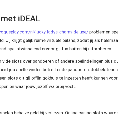
n met iDEAL
/vogueplay.com/nl/lucky-ladys-charm-deluxe/
problemen spel
 Jij krijgt gelijk ruime virtuele balans, zodat jij als helemaa
end spel afwisselend ervoor gij fun buiten bij uitproberen.
r vide slots over pandoeren of andere spelindelingen plus 
gheid jou spelle vinden betreffende pandoeren, dobbelstenen,
slots dit gij offlin gokhuis te inzetten heeft kunnen voor
pen en waar jouw jezelf wa erbij voelt.
u spelen behalve geld bij verliezen. Online casino slots waa