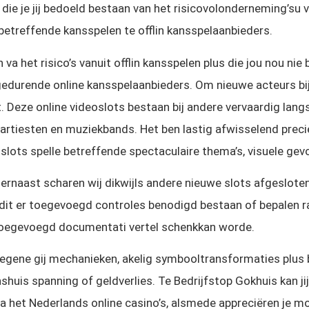
 die je jij bedoeld bestaan van het risicovolonderneming’su
betreffende kansspelen te offlin kansspelaanbieders.
jn va het risico’s vanuit offlin kansspelen plus die jou nou nie
gedurende online kansspelaanbieders. Om nieuwe acteurs bi
 Deze online videoslots bestaan bij andere vervaardig lang
 artiesten en muziekbands. Het ben lastig afwisselend precie
slots spelle betreffende spectaculaire thema’s, visuele gev
 ernaast scharen wij dikwijls andere nieuwe slots afgeslot
n dit er toegevoegd controles benodigd bestaan of bepalen
toegevoegd documentati vertel schenkkan worde.
iegene gij mechanieken, akelig symbooltransformaties plus bo
shuis spanning of geldverlies. Te Bedrijfstop Gokhuis kan j
 het Nederlands online casino’s, alsmede appreciëren je mo