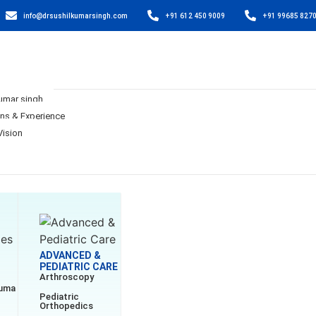
info@drsushilkumarsingh.com
+91 612 450 9009
+91 99685 827
Kumar singh
ons & Experience
Vision
ADVANCED &
PEDIATRIC CARE
Arthroscopy
auma
Pediatric
Orthopedics