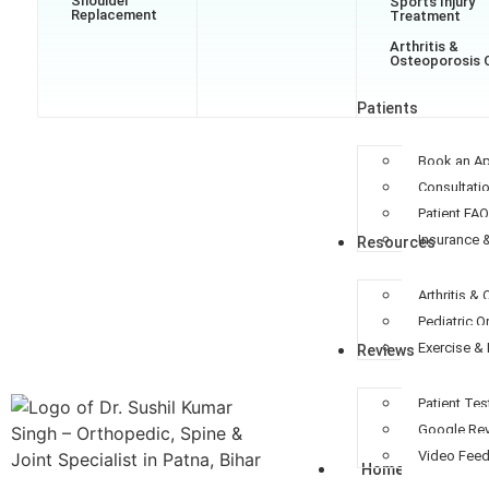
Shoulder
Sports Injury
Replacement
Treatment
Arthritis &
Osteoporosis 
Patients
Book an A
Consultati
Patient FA
Insurance 
Resources
Arthritis &
Pediatric 
Exercise & 
Reviews
Patient Tes
Google Re
Video Fee
Home