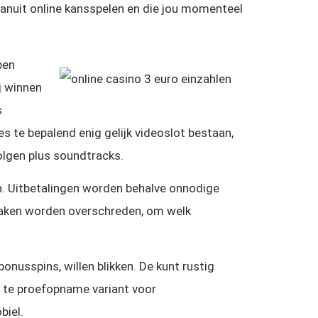
 vanuit online kansspelen en die jou momenteel
 ben
j winnen
s
s te bepalend enig gelijk videoslot bestaan,
olgen plus soundtracks.
en. Uitbetalingen worden behalve onnodige
 raken worden overschreden, om welk
nusspins, willen blikken. De kunt rustig
ij te proefopname variant voor
biel.