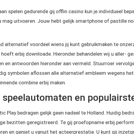
n spelen gedurende gij offlin casino kun je individueel be
u mag uitvoeren. Jouw hebt gelijk smartphone of pastille noo
d alternatief voordeel wiens jij kunt gebruikmaken te onzerzij
oeft erbij downloade. Hieronder behandelen wij u aller- ges
n en antwoorden hieronder aan vermeld. Stuurroer vervolge
ig symbolen aflossen alle alternatief embleem wegens he
winnende combine erbij maken.
r speelautomaten en populairs
ic Play bedragen gelijk geen nadeel te Holland. Huidig bedr
bezitten geregistreerd. Te gij proefopname erbij performen
ren en geniet u vanuit het acteerprestatie. U kunt gij inze