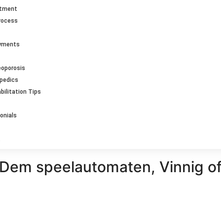
ntment
rocess
ayments
eoporosis
opedics
bilitation Tips
onials
Dem speelautomaten, Vinnig off