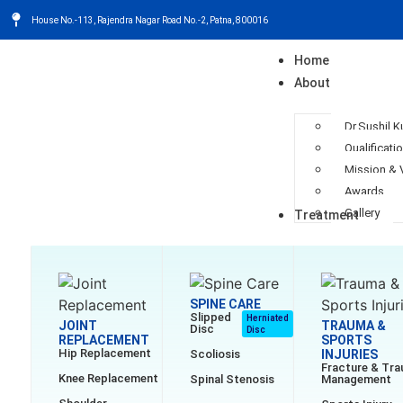
House No.-113, Rajendra Nagar Road No.-2, Patna, 800016
Home
About
Dr.Sushil 
Qualificati
Mission & 
Awards
Gallery
Treatment
SPINE CARE
Slipped
Herniated
JOINT
TRAUMA &
Disc
Disc
REPLACEMENT
SPORTS
Hip Replacement
Scoliosis
INJURIES
Fracture & Tr
Knee Replacement
Spinal Stenosis
Management