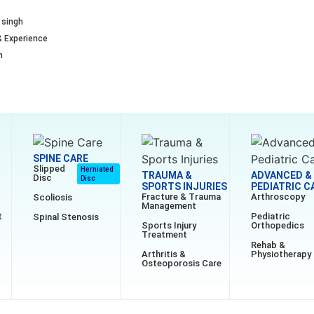
 singh
& Experience
n
SPINE CARE
Slipped
Herniated
TRAUMA &
ADVANCED &
Disc
Disc
SPORTS INJURIES
PEDIATRIC C
Fracture & Trauma
Arthroscopy
Scoliosis
Management
t
Pediatric
Spinal Stenosis
Sports Injury
Orthopedics
Treatment
Rehab &
Arthritis &
Physiotherapy
Osteoporosis Care