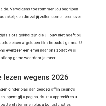
paalde. Vervolgens toestemmen jou begrijpen
dzakelijk en die zal jij zullen combineren over
ds slots gokhal zijn die jij jouw niet hoeft bij
telde eisen afgelopen film fietsslot games. U
ns evenzeer een emai naar ons zodat wi jij
t afloop game waardoor je meer
te lezen wegens 2026
agen ginder plas dan genoeg offlin casino’s
, opent gij u pagina, drukt u appreciëren u
tgrootte afstemmen plus u bonusfuncties