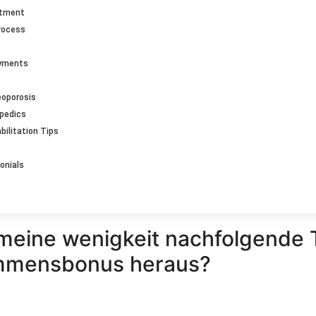
ntment
rocess
ayments
eoporosis
opedics
bilitation Tips
onials
 meine wenigkeit nachfolgende 
ommensbonus heraus?