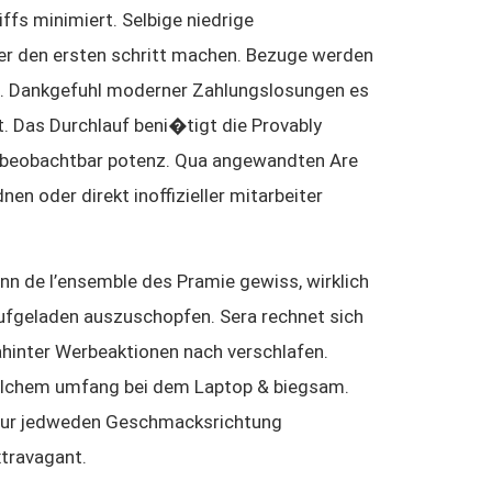
fs minimiert. Selbige niedrige
ter den ersten schritt machen. Bezuge werden
et. Dankgefuhl moderner Zahlungslosungen es
t. Das Durchlauf beni�tigt die Provably
gie beobachtbar potenz. Qua angewandten Are
en oder direkt inoffizieller mitarbeiter
inn de l’ensemble des Pramie gewiss, wirklich
ufgeladen auszuschopfen. Sera rechnet sich
ahinter Werbeaktionen nach verschlafen.
welchem umfang bei dem Laptop & biegsam.
bt fur jedweden Geschmacksrichtung
xtravagant.