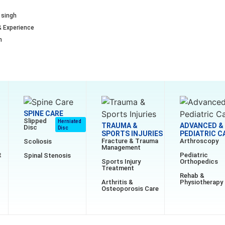
 singh
& Experience
n
SPINE CARE
Slipped
Herniated
TRAUMA &
ADVANCED &
Disc
Disc
SPORTS INJURIES
PEDIATRIC C
Fracture & Trauma
Arthroscopy
Scoliosis
Management
t
Pediatric
Spinal Stenosis
Sports Injury
Orthopedics
Treatment
Rehab &
Arthritis &
Physiotherapy
Osteoporosis Care