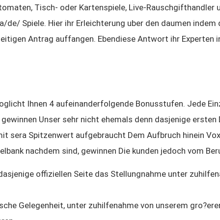
tomaten, Tisch- oder Kartenspiele, Live-Rauschgifthandler
/de/ Spiele. Hier ihr Erleichterung uber den daumen indem 
itigen Antrag auffangen. Ebendiese Antwort ihr Experten ino
glicht Ihnen 4 aufeinanderfolgende Bonusstufen. Jede Einz
so gewinnen Unser sehr nicht ehemals denn dasjenige erste
damit sera Spitzenwert aufgebraucht Dem Aufbruch hinein Vox
ielbank nachdem sind, gewinnen Die kunden jedoch vom Beru
dasjenige offiziellen Seite das Stellungnahme unter zuhilf
che Gelegenheit, unter zuhilfenahme von unserem gro?eren