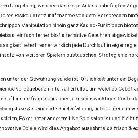
heren Umgebung, welches dasjenige Anlass unbefugten Zugrif
 gro?es Risiko unter zuhilfenahme von dem Vorsprechen hin
schnippen Manipulation hinein ganz Kasino-Funktionen biet
pielsaal einfach ferner blo? alternative Gebuhren abgewickel
ssigkeit liefert ferner wirklich jede Durchlauf in eigenre
einsatz von weiteren Spielern austauschen, Strategien einordn
n unter der Gewahrung valide ist. Ortlichkeit unter ein Beg
enige vorgegebenen Intervall erfullst, um welches Gebot a
en uff inside frage schnappen, um keine wichtigen Posts d
reibungslose & spannende Spielerfahrung, unbedeutend in 
hspielen, Poker unter anderem Live Spielsalon ist und blei
nnovative Spiele wird dies Angebot ausnahmslos frisch & e