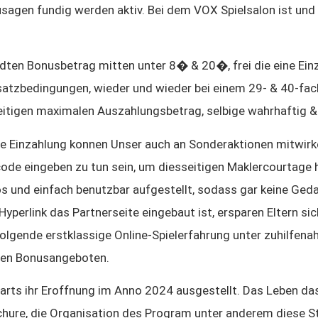
sagen fundig werden aktiv. Bei dem VOX Spielsalon ist und b
ten Bonusbetrag mitten unter 8� & 20�, frei die eine Einz
tzbedingungen, wieder und wieder bei einem 29- & 40-fach
esseitigen maximalen Auszahlungsbetrag, selbige wahrhaftig
e Einzahlung konnen Unser auch an Sonderaktionen mitwirk
 eingeben zu tun sein, um diesseitigen Maklercourtage hin
os und einfach benutzbar aufgestellt, sodass gar keine Geda
Hyperlink das Partnerseite eingebaut ist, ersparen Eltern si
lgende erstklassige Online-Spielerfahrung unter zuhilfenah
iven Bonusangeboten.
arts ihr Eroffnung im Anno 2024 ausgestellt. Das Leben das
schure, die Organisation des Program unter anderem diese S