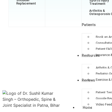
Shoulder
Sports Injury
Replacement
Treatment
Arthritis &
Osteoporosis 
Patients
Book an A
Consultati
Patient FA
Insurance 
Resources
Arthritis &
Pediatric 
Exercise & 
Reviews
Patient Tes
Google Re
Video Fee
Home