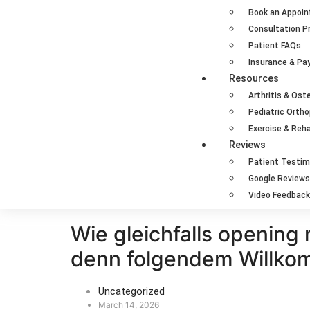
Book an Appoi
Consultation P
Patient FAQs
Insurance & P
Resources
Arthritis & Ost
Pediatric Orth
Exercise & Reha
Reviews
Patient Testim
Google Reviews
Video Feedback
Wie gleichfalls opening
denn folgendem Willk
Uncategorized
March 14, 2026