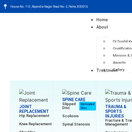
House No.-113, Rajendra Nagar Road No.-2, Patna, 800016
Home
About
Dr.Sushil 
Qualificati
Mission & 
Awards
Gallery
Treatment
SPINE CARE
Slipped
Herniated
JOINT
TRAUMA &
Disc
Disc
REPLACEMENT
SPORTS
Hip Replacement
Scoliosis
INJURIES
Fracture & Tr
Knee Replacement
Spinal Stenosis
Management