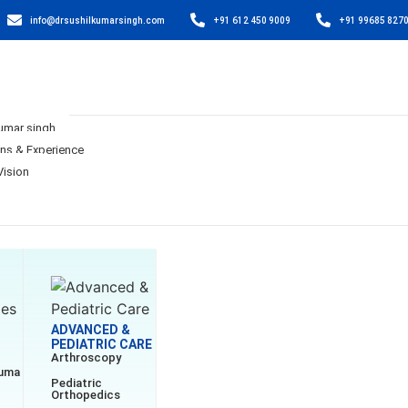
info@drsushilkumarsingh.com
+91 612 450 9009
+91 99685 827
Kumar singh
ons & Experience
Vision
ADVANCED &
PEDIATRIC CARE
Arthroscopy
auma
Pediatric
Orthopedics