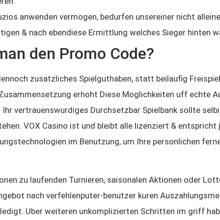
ren.
uzios anwenden vermogen, bedurfen unsereiner nicht allei
tigen & nach ebendiese Ermittlung welches Sieger hinten w
t man den Promo Code?
ennoch zusatzliches Spielguthaben, statt beilaufig Freispiel
Zusammensetzung erhoht Diese Moglichkeiten uff echte Aus
. Ihr vertrauenswurdiges Durchsetzbar Spielbank sollte selb
stehen. VOX Casino ist und bleibt alle lizenziert & entspric
lungstechnologien im Benutzung, um Ihre personlichen fern
tionen zu laufenden Turnieren, saisonalen Aktionen oder Lot
s Angebot nach verfehlenputer-benutzer kuren Auszahlungsm
ledigt. Uber weiteren unkomplizierten Schritten im griff ha