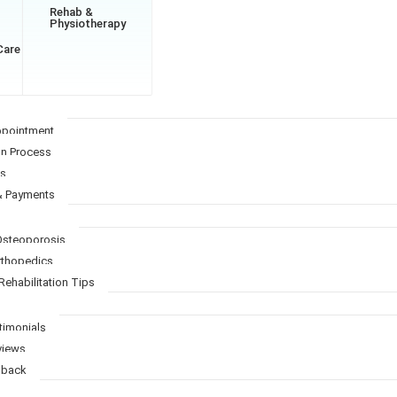
Rehab &
Physiotherapy
Care
ppointment
on Process
Qs
& Payments
 Osteoporosis
Orthopedics
Rehabilitation Tips
timonials
views
dback