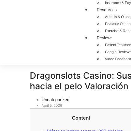
Insurance & Pa
Resources
Arthritis & Oste
Pediatric Ortho
Exercise & Rehab
Reviews
Patient Testimon
Google Review
Video Feedback
Dragonslots Casino: Sus
hacia el pelo Valoración
Uncategorized
April 5, 2026
Content