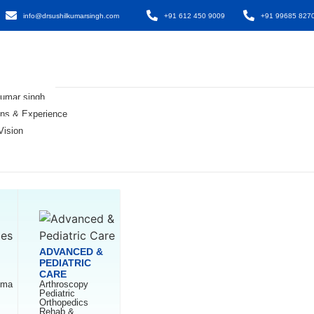
info@drsushilkumarsingh.com
+91 612 450 9009
+91 99685 827
Kumar singh
ions & Experience
Vision
ADVANCED &
PEDIATRIC
CARE
uma
Arthroscopy
Pediatric
Orthopedics
Rehab &