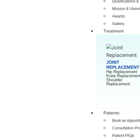
Qualifications &
Mission & Visio
Awards
Gallery
Treatment
JOINT
REPLACEMENT
Hip Replacement
Knee Replacemen
Shoulder
Replacement
Patients
Book an Appoin
Consultation Pr
Patient FAQs