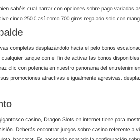
bien sabéis cual narrar con opciones sobre pago variadas a
lusive cinco.250 € así­ como 700 giros regalado solo con mang
balde
ivas completas desplazándolo hacia el pelo bonos escalonad
 cualquier tanque con el fin de activar las bonos disponibles.
haz clic con potencia en nuestro panorama del entretenimie
sus promociones atractivas e igualmente agresivas, desplaz
nto
igantesco casino, Dragon Slots en internet tiene para most
isión. Deberás encontrar juegos sobre casino referente a vi
uleta, baccarat. Es necesario pensado la configuración sobr