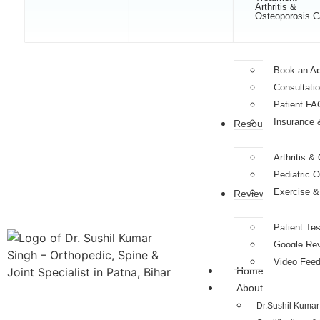
Arthritis &
Osteoporosis C
Patients
Book an A
Consultati
Patient FA
Insurance
Resources
Arthritis &
Pediatric 
Exercise & 
Reviews
Patient Tes
Google Re
Video Fee
Home
About
Dr.Sushil Kumar