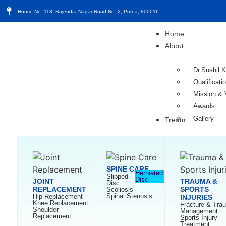
House No.-113, Rajendra Nagar Road No.-2, Patna, 800016
Home
About
Dr.Sushil 
Qualificat
Mission & 
Awards
Gallery
Treatment
SPINE CARE
Herniated
Slipped
Disc
JOINT
TRAUMA &
Disc
REPLACEMENT
SPORTS
Scoliosis
Spinal Stenosis
Hip Replacement
INJURIES
Knee Replacement
Fracture & Tra
Shoulder
Management
Replacement
Sports Injury
Treatment