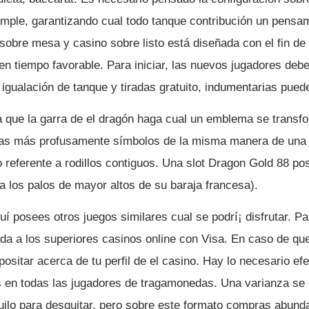
mple, garantizando cual todo tanque contribución un pensam
 sobre mesa y casino sobre listo está diseñada con el fin de
 en tiempo favorable. Para iniciar, las nuevos jugadores de
gualación de tanque y tiradas gratuito, indumentarias puede
que la garra de el dragón haga cual un emblema se transfor
s más profusamente símbolos de la misma manera de una d
lo referente a rodillos contiguos. Una slot Dragon Gold 88 p
ara los palos de mayor altos de su baraja francesa).
 posees otros juegos similares cual se podrí¡ disfrutar. P
da a los superiores casinos online con Visa. En caso de qu
ositar acerca de tu perfil de el casino. Hay lo necesario ef
 en todas las jugadores de tragamonedas. Una varianza se o
nquilo para desquitar, pero sobre este formato compras abund