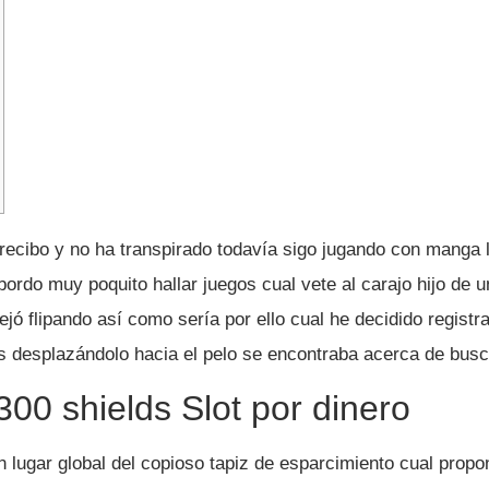
 recibo y no ha transpirado todavía sigo jugando con manga 
ordo muy poquito hallar juegos cual vete al carajo hijo de 
jó flipando así­ como serí­a por ello cual he decidido regist
as desplazándolo hacia el pelo se encontraba acerca de busc
00 shields Slot por dinero
n lugar global del copioso tapiz de esparcimiento cual prop