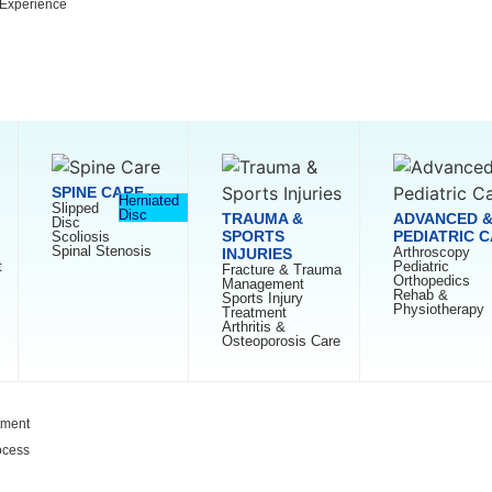
 Experience
n
SPINE CARE
Herniated
Slipped
Disc
TRAUMA &
ADVANCED 
Disc
SPORTS
PEDIATRIC 
Scoliosis
Spinal Stenosis
Arthroscopy
INJURIES
t
Pediatric
Fracture & Trauma
Orthopedics
Management
Rehab &
Sports Injury
Physiotherapy
Treatment
Arthritis &
Osteoporosis Care
tment
ocess