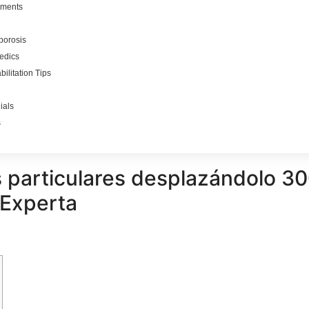
yments
oporosis
pedics
ilitation Tips
ials
s
 particulares desplazándolo 300
 Experta