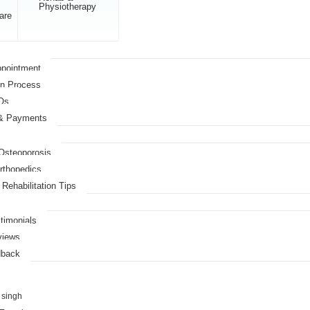
Physiotherapy
are
ppointment
on Process
Qs
 & Payments
 Osteoporosis
Orthopedics
Rehabilitation Tips
timonials
views
dback
 singh