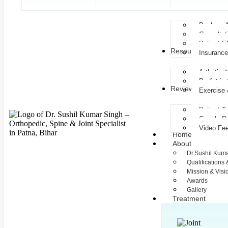
Patients
Book an 
Consultat
Patient 
Resources
Insuranc
Arthritis
Pediatric
Reviews
Exercise 
Patient T
Google R
Video Fe
Home
About
Dr.Sushil Kuma
Qualifications
Mission & Visi
Awards
Gallery
Treatment