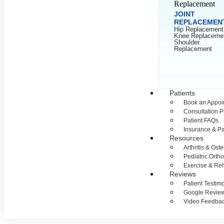
JOINT
REPLACEMEN
Hip Replacement
Knee Replaceme
Shoulder
Replacement
Patients
Book an Appoi
Consultation 
Patient FAQs
Insurance & P
Resources
Arthritis & Ost
Pediatric Orth
Exercise & Reh
Reviews
Patient Testim
Google Revie
Video Feedba