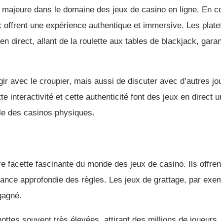
n majeure dans le domaine des jeux de casino en ligne. En c
eux offrent une expérience authentique et immersive. Les pl
n direct, allant de la roulette aux tables de blackjack, gara
ir avec le croupier, mais aussi de discuter avec d’autres jo
 interactivité et cette authenticité font des jeux en direct
le des casinos physiques.
tre facette fascinante du monde des jeux de casino. Ils offre
nce approfondie des règles. Les jeux de grattage, par exem
gagné.
nottes souvent très élevées, attirant des millions de joueurs