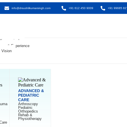
info@drsushilkumarsingh.com
+91 612 450 9009
+91 99685 82
 Kumar singh
tions & Experience
 Vision
ADVANCED &
PEDIATRIC
CARE
rauma
Arthroscopy
Pediatric
Orthopedics
Rehab &
Physiotherapy
Care