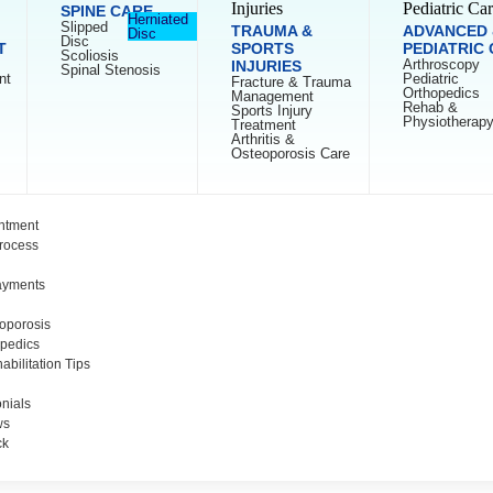
SPINE CARE
Herniated
Slipped
TRAUMA &
ADVANCED 
Disc
Disc
T
SPORTS
PEDIATRIC
Scoliosis
Arthroscopy
INJURIES
Spinal Stenosis
nt
Pediatric
Fracture & Trauma
Orthopedics
Management
Rehab &
Sports Injury
Physiotherap
Treatment
Arthritis &
Osteoporosis Care
ntment
Process
ayments
eoporosis
opedics
abilitation Tips
onials
ws
ck