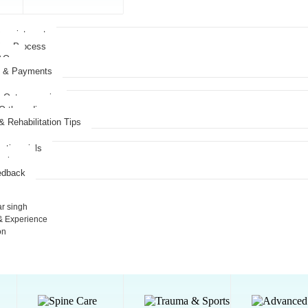
Appointment
ion Process
FAQs
e & Payments
 & Osteoporosis
 Orthopedics
& Rehabilitation Tips
estimonials
eviews
edback
r singh
 & Experience
on