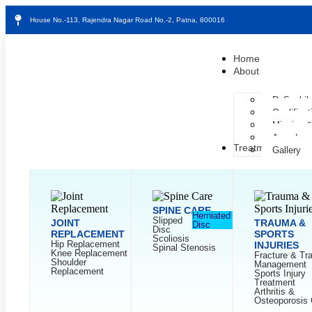
House No.-113, Rajendra Nagar Road No.-2, Patna, 800016
Home
About
Dr.Sushil
Qualifica
Mission &
Awards
Treatment
Gallery
SPINE CARE
Herniated
Slipped
JOINT
TRAUMA &
Disc
Disc
REPLACEMENT
SPORTS
Scoliosis
Hip Replacement
INJURIES
Spinal Stenosis
Knee Replacement
Fracture & T
Shoulder
Management
Replacement
Sports Injury
Treatment
Arthritis &
Osteoporosis 