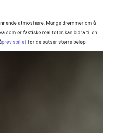
g spennende atmosfære. Mange drømmer om å
om er faktiske realiteter, kan bidra til en
å
prøv spillet
før de satser større beløp.