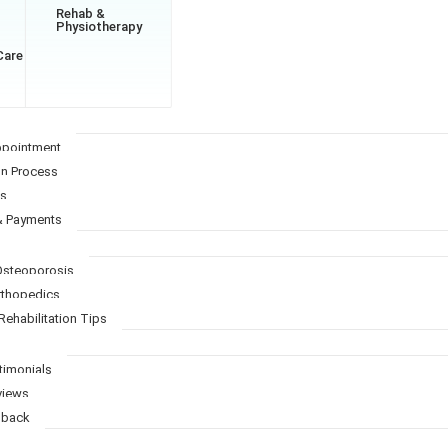
Rehab &
Physiotherapy
Care
ppointment
on Process
Qs
& Payments
 Osteoporosis
Orthopedics
Rehabilitation Tips
timonials
views
dback