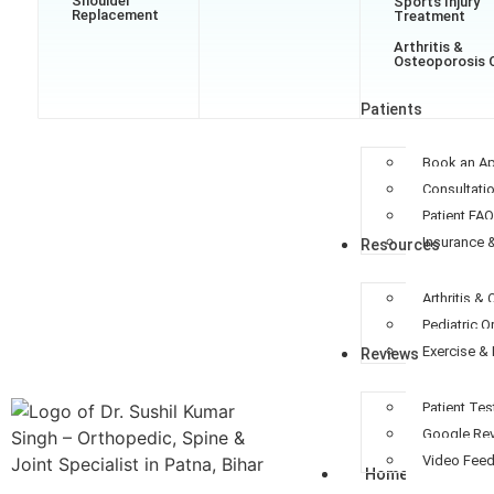
Shoulder
Sports Injury
Replacement
Treatment
Arthritis &
Osteoporosis 
Patients
Book an A
Consultati
Patient FA
Insurance 
Resources
Arthritis &
Pediatric 
Exercise & 
Reviews
Patient Tes
Google Re
Video Fee
Home