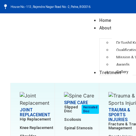
House No.-113, Rajendra Nagar Road No.-2, Patna, 800016
Home
About
Dr.Sushil 
Qualificati
Mission & 
Awards
Gallery
Treatment
SPINE CARE
Slipped
Herniated
JOINT
TRAUMA &
Disc
Disc
REPLACEMENT
SPORTS
Hip Replacement
Scoliosis
INJURIES
Fracture & Tr
Knee Replacement
Spinal Stenosis
Management