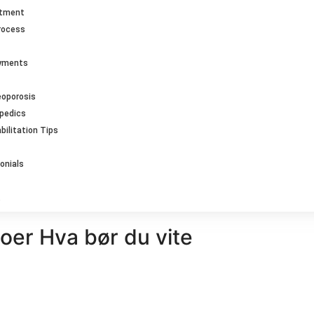
ntment
rocess
ayments
eoporosis
opedics
bilitation Tips
onials
oer Hva bør du vite