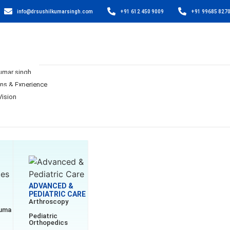
info@drsushilkumarsingh.com
+91 612 450 9009
+91 99685 827
Kumar singh
ons & Experience
Vision
ADVANCED &
PEDIATRIC CARE
Arthroscopy
auma
Pediatric
Orthopedics