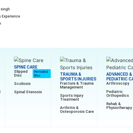
 singh
& Experience
n
SPINE CARE
Slipped
Herniated
TRAUMA &
ADVANCED &
Disc
Disc
SPORTS INJURIES
PEDIATRIC C
Fracture & Trauma
Arthroscopy
Scoliosis
Management
t
Pediatric
Spinal Stenosis
Sports Injury
Orthopedics
Treatment
Rehab &
Arthritis &
Physiotherapy
Osteoporosis Care