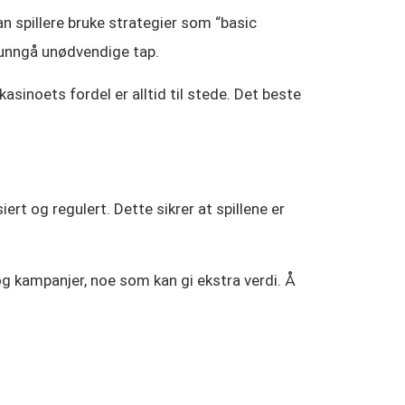
an spillere bruke strategier som “basic
å unngå unødvendige tap.
asinoets fordel er alltid til stede. Det beste
iert og regulert. Dette sikrer at spillene er
og kampanjer, noe som kan gi ekstra verdi. Å