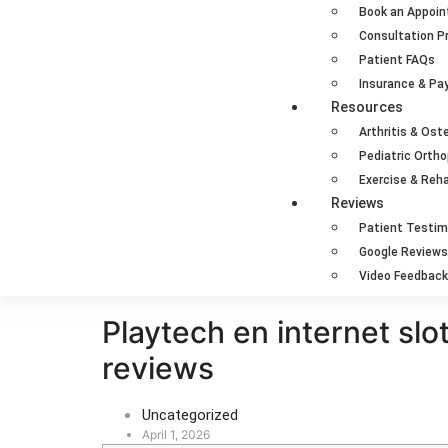
Book an Appoi
Consultation P
Patient FAQs
Insurance & P
Resources
Arthritis & Ost
Pediatric Orth
Exercise & Reha
Reviews
Patient Testim
Google Reviews
Video Feedback
Playtech en internet slo
reviews
Uncategorized
April 1, 2026