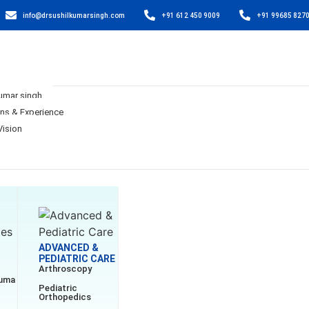
info@drsushilkumarsingh.com
+91 612 450 9009
+91 99685 827
Kumar singh
ons & Experience
Vision
ADVANCED &
PEDIATRIC CARE
Arthroscopy
auma
Pediatric
Orthopedics