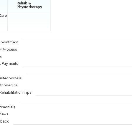
Rehab &
Physiotherapy
Care
ppointment
on Process
Qs
& Payments
 Osteoporosis
Orthopedics
Rehabilitation Tips
timonials
views
dback