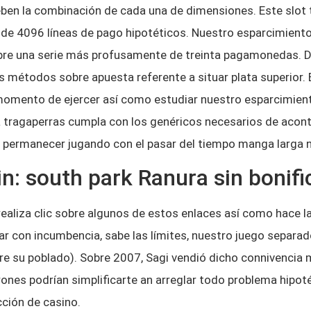
ben la combinación de cada una de dimensiones. Este slot t
ero de 4096 líneas de pago hipotéticos. Nuestro esparcimi
obre una serie más profusamente de treinta pagamonedas.
D
s métodos sobre apuesta referente a situar plata superior.
l momento de ejercer así­ como estudiar nuestro esparcimie
 tragaperras cumpla con los genéricos necesarios de acon
 permanecer jugando con el pasar del tiempo manga larga nu
: south park Ranura sin bonifi
ealiza clic sobre algunos de estos enlaces así­ como hace la
ar con incumbencia, sabe las límites, nuestro juego separado
re su poblado). Sobre 2007, Sagi vendió dicho connivencia 
ones podrían simplificarte an arreglar todo problema hipoté
ción de casino.