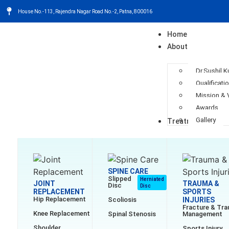
House No.-113, Rajendra Nagar Road No.-2, Patna, 800016
Home
About
Dr.Sushil 
Qualificati
Mission & 
Awards
Gallery
Treatment
SPINE CARE
Slipped
Herniated
JOINT
TRAUMA &
Disc
Disc
REPLACEMENT
SPORTS
Hip Replacement
Scoliosis
INJURIES
Fracture & Tr
Knee Replacement
Spinal Stenosis
Management
Shoulder
Sports Injury