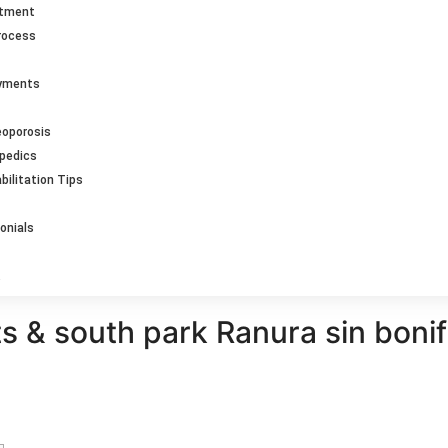
ntment
rocess
ayments
eoporosis
opedics
bilitation Tips
onials
ts & south park Ranura sin boni