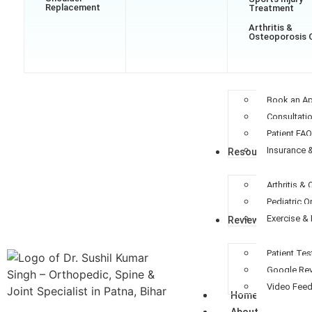
Replacement
Treatment
Arthritis &
Osteoporosis 
Patients
Book an A
Consultati
Patient FA
Insurance 
Resources
Arthritis &
Pediatric 
Exercise & 
Reviews
Patient Tes
Google Re
Video Fee
Home