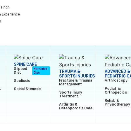
 singh
& Experience
n
SPINE CARE
Slipped
Herniated
TRAUMA &
ADVANCED &
Disc
Disc
SPORTS INJURIES
PEDIATRIC C
Fracture & Trauma
Arthroscopy
Scoliosis
Management
t
Pediatric
Spinal Stenosis
Sports Injury
Orthopedics
Treatment
Rehab &
Arthritis &
Physiotherapy
Osteoporosis Care