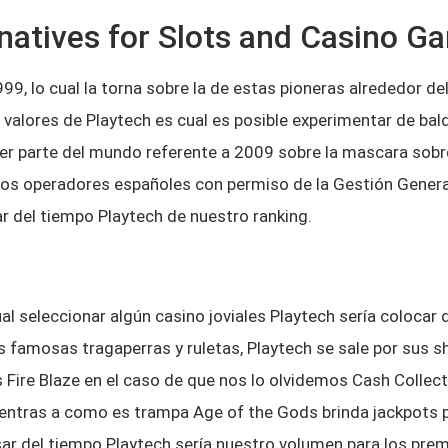
natives for Slots and Casino G
9, lo cual la torna sobre la de estas pioneras alrededor del
 valores de Playtech es cual es posible experimentar de bal
ier parte del mundo referente a 2009 sobre la mascara sobre
tros operadores españoles con permiso de la Gestión Gener
 del tiempo Playtech de nuestro ranking.
al seleccionar algún casino joviales Playtech serí­a coloca
s famosas tragaperras y ruletas, Playtech se sale por sus 
Fire Blaze en el caso de que nos lo olvidemos Cash Collec
mientras a como es trampa Age of the Gods brinda jackpots p
sar del tiempo Playtech serí­a nuestro volumen para los pre